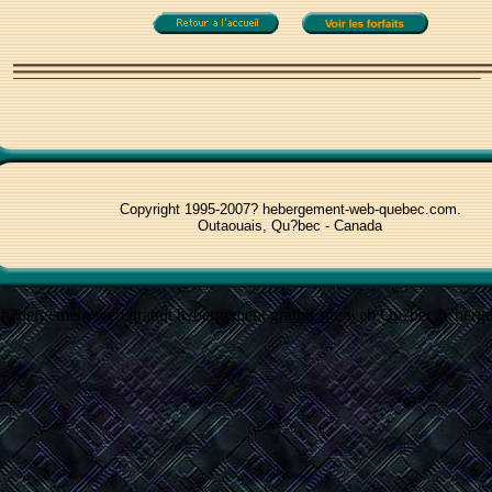
Copyright 1995-2007? hebergement-web-quebec.com.
Outaouais, Qu?bec - Canada
 h?bergement web gratuit h?bergement
gratuit sit
e web Qu?bec h?berg