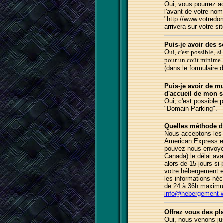
Oui
,
vous pourrez ac
l'avant de votre no
"http://www.
votredo
arrivera sur votre si
Puis-je avoir des
O
ui, c'est possible
,
si
pour un coût minime
(dans le formulaire 
Puis-je avoir de m
d'accueil de mon s
Oui, c'est possible 
"Domain Parking".
Quelles méthode d
Nous acceptons les 
American Express
e
pouvez nous envoye
Canada) le délai av
alors de 15 jours si
votre hébergement e
les informations né
de 24 à 36h maxim
info@hebergement-
Offrez vous des pl
Oui, nous venons ju