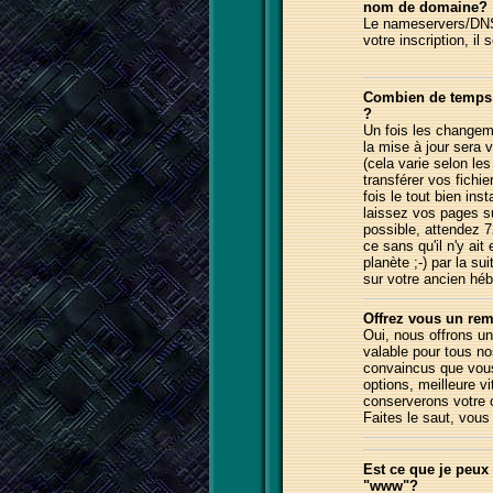
nom de domaine?
Le
nameservers/D
votre inscription, il 
Combien de temps 
?
Un fois les changeme
la mise à jour sera vi
(cela varie selon le
transférer vos fichi
fois le tout bien in
laissez vos pages s
possible, attendez 72
ce sans qu'il n'y ait
planète ;-) par la s
sur votre ancien hé
Offrez vous un re
Oui
,
n
ous offrons u
va
l
able pour tous no
convaincus que vous 
options, meilleure v
conserverons votre 
Faites le saut, vous 
Est ce que je peux
"www"?