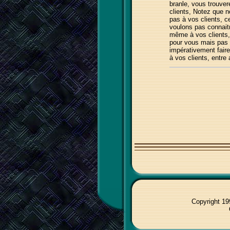
branle, vous trouver
clients, Notez que n
pas à vos clients, c
voulons pas connaitr
même à vos clients, 
pour vous mais pas 
impérativement faire 
à vos clients, entre
Copyright 1