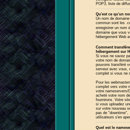
POP3,
liste de diffu
Qu'est ce qu'un no
Un nom de domaine es
commun sont les 
enregistrer un nom 
domaine que vous vo
hébergement Web a
Comment transfére
hébergement sur 
Si vous ne savez pa
votre nom de domain
pouvons transféré v
serveur avec vous, 
complet si vous ne
Pour les webmasters 
complet vers votre 
votre
nameservers
acheté votre nom d
fournirons. Votre si
si vous uploadez un
sur votre nouveau s
pas de "downtime", 
utilisateurs s'en ape
Quel est le namese