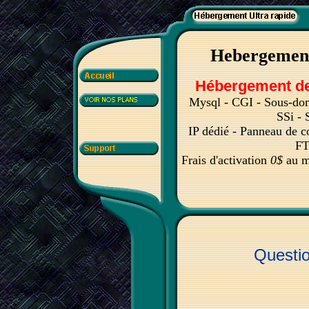
Hebergemen
Hébergement de 
Mysql - CGI - Sous-do
SSi - 
IP dédié - Panneau de c
FT
Frais d'activation
0$
au m
Questi