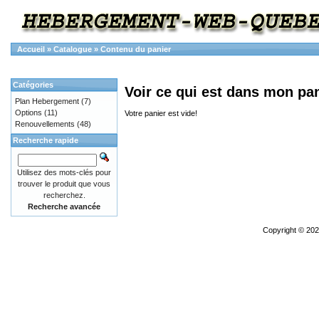
Accueil
»
Catalogue
»
Contenu du panier
Catégories
Voir ce qui est dans mon pa
Plan Hebergement
(7)
Options
(11)
Votre panier est vide!
Renouvellements
(48)
Recherche rapide
Utilisez des mots-clés pour
trouver le produit que vous
recherchez.
Recherche avancée
Copyright © 20