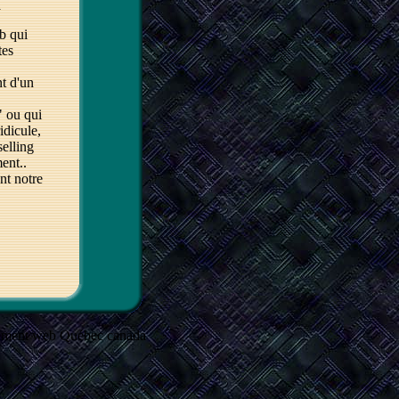
.
b qui
tes
nt d'un
" ou qui
idicule,
selling
ment..
ont notre
gement web Québec canada