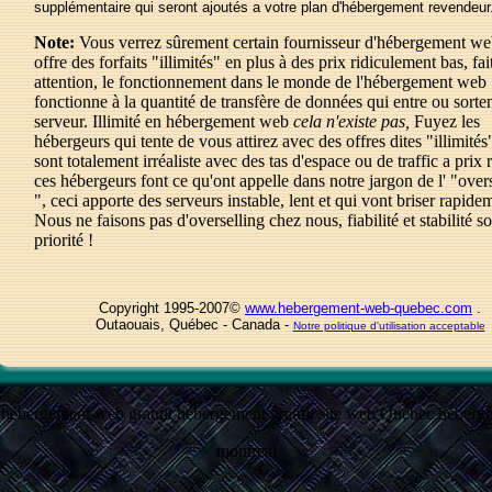
supplémentaire qui seront ajoutés a votre plan d'hébergement revendeur
Note:
Vous verrez sûrement certain fournisseur d'hébergement we
offre des forfaits "illimités" en plus à des prix ridiculement bas, fai
attention, le fonctionnement dans le monde de l'hébergement web
fonctionne à la quantité de transfère de données qui entre ou sorte
serveur. Illimité en hébergement web
cela n'existe pas,
Fuyez les
hébergeurs qui tente de vous attirez avec des offres dites "illimités
sont totalement irréaliste avec des tas d'espace ou de traffic a prix r
ces hébergeurs font ce qu'ont appelle dans notre jargon de l' "over
", ceci apporte des serveurs instable, lent et qui vont briser rapide
Nous ne faisons pas d'overselling chez nous, fiabilité et stabilité s
priorité !
Copyright 1995-2007©
www.hebergement-web-quebec.com
.
Outaouais, Québec - Canada -
Notre politique d'utilisation acceptable
 hébergement web gratuit hébergement gratuit site web Québec héber
montreal