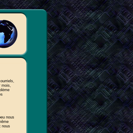
ourriels,
r mois,
oblème
es
 peu nous
 même
t nous