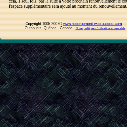
cela, 1 seul fois, par la suite a votre prochain renouvellement le co
l'espace supplémentaire sera ajouté au montant du renouvellement
Copyright 1995-2007©
www.hebergement-web-quebec.com
.
Outaouais, Québec - Canada -
Notre politique d'utilisation acceptable
 hébergement web gratuit hébergement gratuit site web Québec héber
montreal