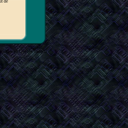
ût de
.
gement web Québec canada