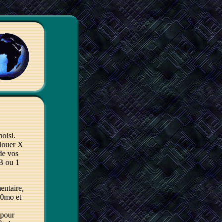
hoisi.
llouer X
de vos
MB ou 1
entaire,
00mo et
 pour