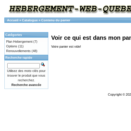
Accueil
»
Catalogue
»
Contenu du panier
Catégories
Voir ce qui est dans mon pa
Plan Hebergement
(7)
Options
(11)
Votre panier est vide!
Renouvellements
(48)
Recherche rapide
Utilisez des mots-clés pour
trouver le produit que vous
recherchez.
Recherche avancée
Copyright © 20