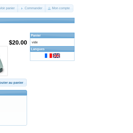
Voir panier
Commander
Mon compte
Panier
$20.00
vide
Langues
outer au panier