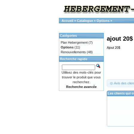
Accueil
»
Catalogue
»
Options
»
Catégories
ajout 20$
Plan Hebergement
(7)
Options
(11)
Ajout 20$
Renouvellements
(48)
Recherche rapide
Utilisez des mots-clés pour
trouver le produit que vous
recherchez.
Avis des clien
Recherche avancée
Les clients qui 