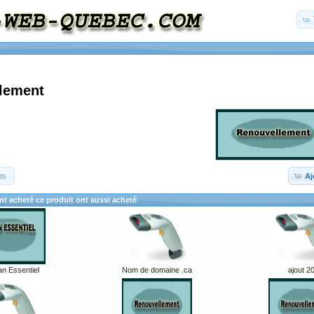
lement
ts
Aj
ont acheté ce produit ont aussi acheté
an Essentiel
Nom de domaine .ca
ajout 2