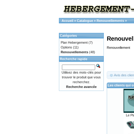
Accueil
»
Catalogue
»
Renouvellements
»
Catégories
Renouvel
Plan Hebergement
(7)
Options
(11)
Renouvellement
Renouvellements
(48)
Recherche rapide
Utilisez des mots-clés pour
Avis des clien
trouver le produit que vous
recherchez.
Les clients qui 
Recherche avancée
Le Pl