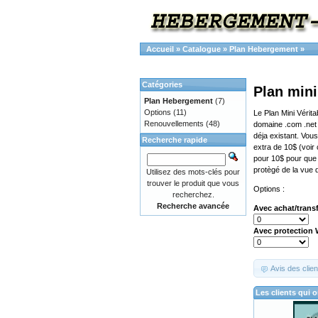
Accueil
»
Catalogue
»
Plan Hebergement
»
Catégories
Plan mini
Plan Hebergement
(7)
Options
(11)
Le Plan Mini Vérita
Renouvellements
(48)
domaine .com .net 
déja existant. Vous
Recherche rapide
extra de 10$ (voir
pour 10$ pour que 
protègé de la vue 
Utilisez des mots-clés pour
trouver le produit que vous
Options :
recherchez.
Recherche avancée
Avec achat/trans
Avec protection
Avis des clien
Les clients qui 