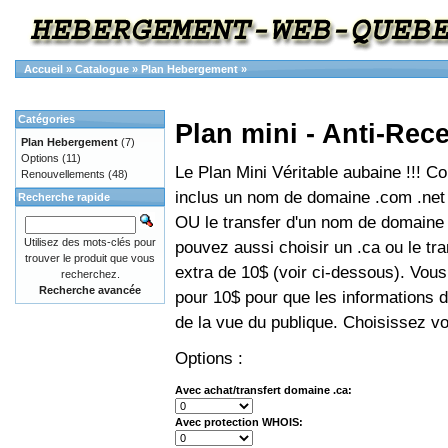
Accueil
»
Catalogue
»
Plan Hebergement
»
Catégories
Plan mini - Anti-Rec
Plan Hebergement
(7)
Options
(11)
Le Plan Mini Véritable aubaine !!! C
Renouvellements
(48)
inclus un nom de domaine .com .net 
Recherche rapide
OU le transfer d'un nom de domaine 
Utilisez des mots-clés pour
pouvez aussi choisir un .ca ou le tra
trouver le produit que vous
extra de 10$ (voir ci-dessous). Vou
recherchez.
Recherche avancée
pour 10$ pour que les informations 
de la vue du publique. Choisissez vo
Options :
Avec achat/transfert domaine .ca:
Avec protection WHOIS: