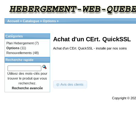
Accueil
»
Catalogue
»
Options
»
Catégories
Achat d'un CErt. QuickSSL
Plan Hebergement
(7)
Options
(11)
Achat d'un CErt. QuickSSL - installe par nos soins
Renouvellements
(48)
Recherche rapide
Utilisez des mots-clés pour
trouver le produit que vous
recherchez.
Avis des clients
Recherche avancée
Copyright © 20