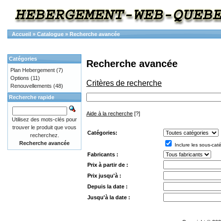
Accueil
»
Catalogue
»
Recherche avancée
Catégories
Recherche avancée
Plan Hebergement
(7)
Options
(11)
Critères de recherche
Renouvellements
(48)
Recherche rapide
Aide à la recherche
[?]
Utilisez des mots-clés pour
trouver le produit que vous
Catégories:
recherchez.
Recherche avancée
Inclure les sous-cat
Fabricants :
Prix à partir de :
Prix jusqu'à :
Depuis la date :
Jusqu'à la date :